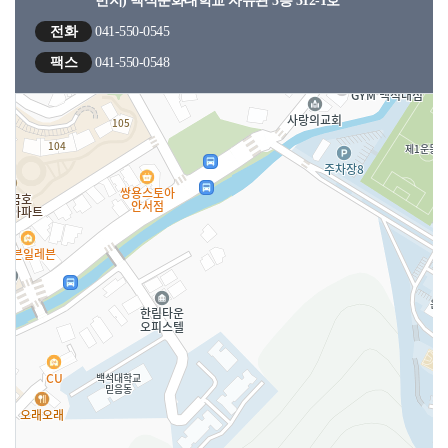
번지) 백석문화대학교 자유관 3층 312-1호
전화
041-550-0545
팩스
041-550-0548