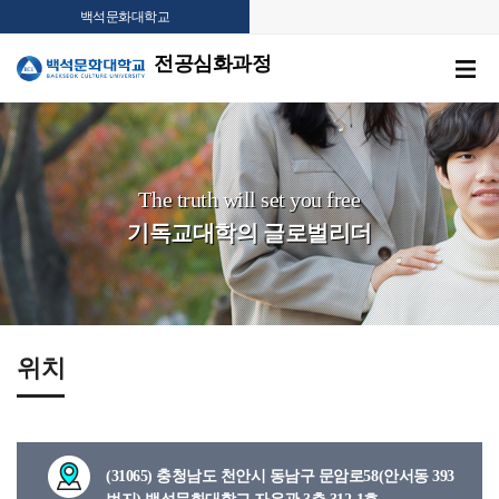
백석문화대학교
전공심화과정
The truth will set you free
기독교대학의 글로벌리더
위치
(31065) 충청남도 천안시 동남구 문암로58(안서동 393