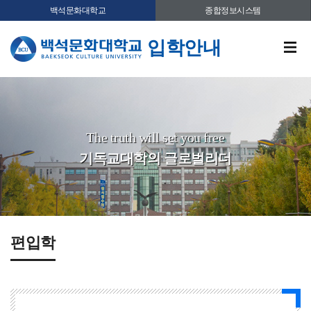
백석문화대학교
종합정보시스템
입학안내
The truth will set you free
기독교대학의 글로벌리더
편입학