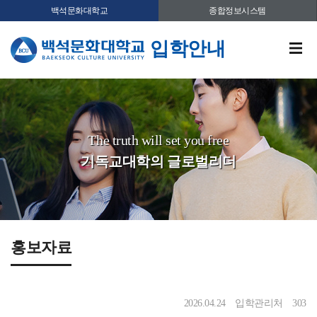
백석문화대학교
종합정보시스템
입학안내
The truth will set you free
기독교대학의 글로벌리더
홍보자료
2026.04.24
입학관리처
303