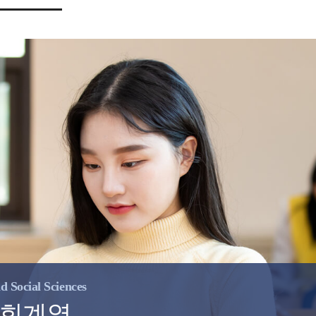
d Social Sciences
회계열