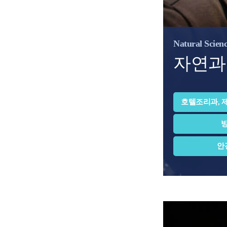
Natural Scien
자연과
호텔조리과, 
방
안