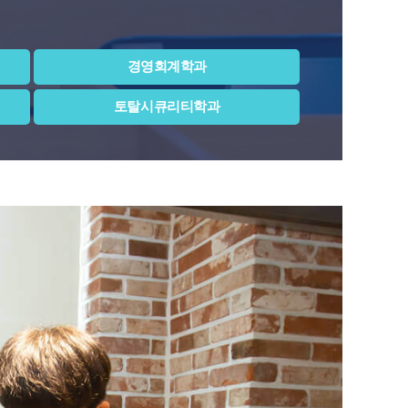
경영회계학과
토탈시큐리티학과