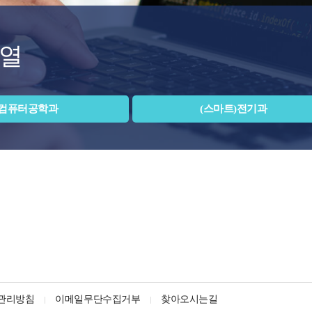
열
컴퓨터공학과
(스마트)전기과
관리방침
이메일무단수집거부
찾아오시는길