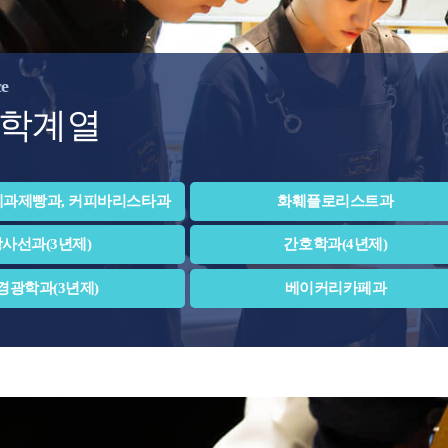
ce
학계열
제과제빵과, 커피바리스타과
화훼플로리스트과
사선과(3년제)
간호학과(4년제)
경광학과(3년제)
베이커리카페과