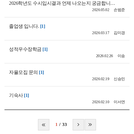
2026학년도 수시입시결과 언제 나오는지 궁금합니다.
[1]
2026.05.02
손범준
졸업생 입니다.
[1]
2026.03.17
김미경
성적우수장학금
[1]
2026.02.26
이송
자율모집 문의
[1]
2026.02.19
신승민
기숙사
[1]
2026.02.10
이서연
1
33